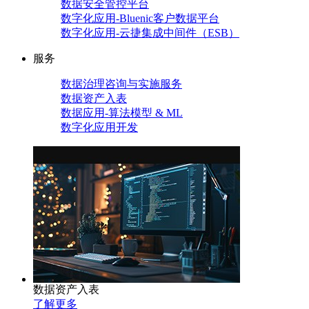
数据安全管控平台
数字化应用-Bluenic客户数据平台
数字化应用-云捷集成中间件（ESB）
服务
数据治理咨询与实施服务
数据资产入表
数据应用-算法模型 & ML
数字化应用开发
数据资产入表
了解更多