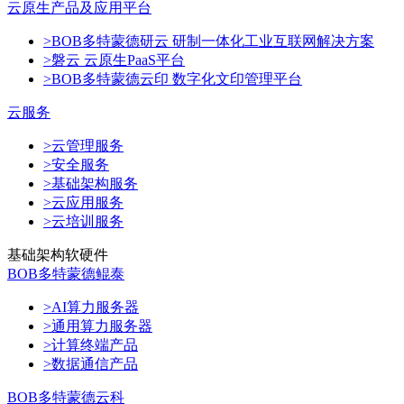
云原生产品及应用平台
>BOB多特蒙德研云 研制一体化工业互联网解决方案
>磐云 云原生PaaS平台
>BOB多特蒙德云印 数字化文印管理平台
云服务
>云管理服务
>安全服务
>基础架构服务
>云应用服务
>云培训服务
基础架构软硬件
BOB多特蒙德鲲泰
>AI算力服务器
>通用算力服务器
>计算终端产品
>数据通信产品
BOB多特蒙德云科