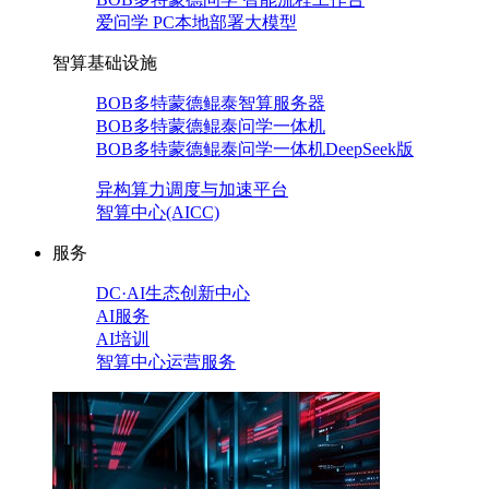
爱问学 PC本地部署大模型
智算基础设施
BOB多特蒙德鲲泰智算服务器
BOB多特蒙德鲲泰问学一体机
BOB多特蒙德鲲泰问学一体机DeepSeek版
异构算力调度与加速平台
智算中心(AICC)
服务
DC·AI生态创新中心
AI服务
AI培训
智算中心运营服务