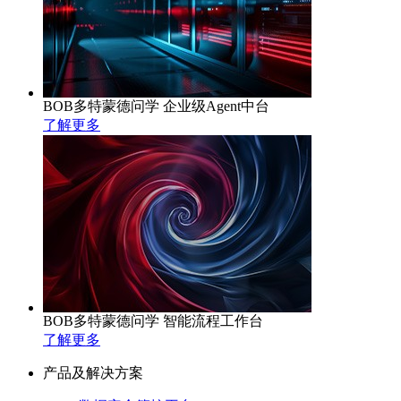
BOB多特蒙德问学 企业级Agent中台
了解更多
BOB多特蒙德问学 智能流程工作台
了解更多
产品及解决方案